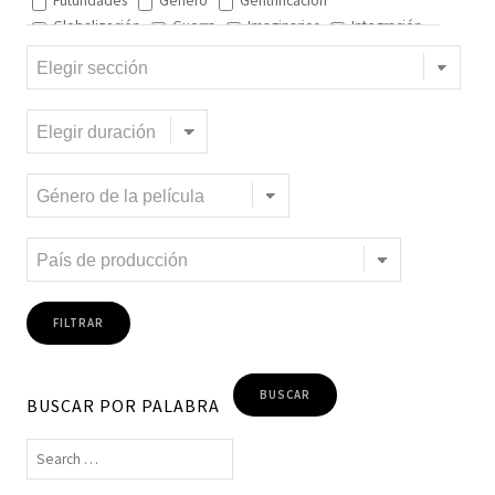
Futuridades
Género
Gentrificación
Globalización
Guerra
Imaginarios
Integración
Interculturalidad
Interculturalidad en el arte
Interculturalidad en la música
Islam
Memoria
Migración interna
Migración y ciudad
Migración y DD.HH
Migración y género
Migración y globalización
Migración y Pueblos originarios
Migración y recursos naturales
Migración y salud
Migración y trabajo
Migrantes climáticos
Movimiento
Mujeres
Música
Negritud
Niñez
Otredad
Pueblos Originarios
Racialidad
Racismo
Refugiadxs y solicitantes de asilo
Romaníes
Tecnologías de control
Trata
Turismo
Violencia
Xenofobia
BUSCAR POR PALABRA