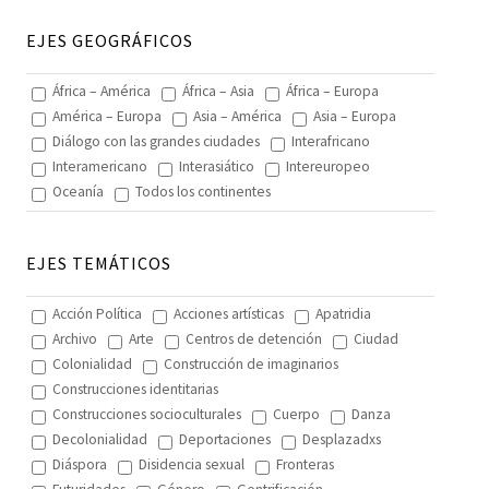
EJES GEOGRÁFICOS
África – América
África – Asia
África – Europa
América – Europa
Asia – América
Asia – Europa
Diálogo con las grandes ciudades
Interafricano
Interamericano
Interasiático
Intereuropeo
Oceanía
Todos los continentes
EJES TEMÁTICOS
Acción Política
Acciones artísticas
Apatridia
Archivo
Arte
Centros de detención
Ciudad
Colonialidad
Construcción de imaginarios
Construcciones identitarias
Construcciones socioculturales
Cuerpo
Danza
Decolonialidad
Deportaciones
Desplazadxs
Diáspora
Disidencia sexual
Fronteras