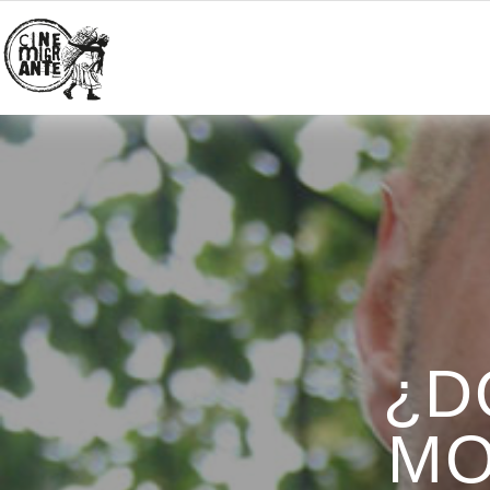
¿D
MO