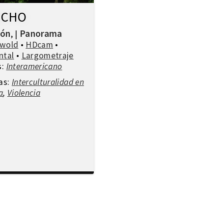
NCHO
ión
Panorama
,
|
swold
•
HDcam
•
ntal
•
Largometraje
s:
Interamericano
as:
Interculturalidad en
a
,
Violencia