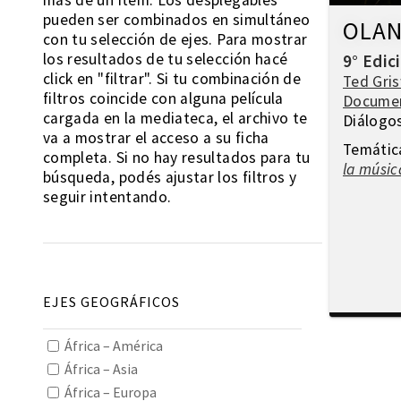
más de un ítem. Los desplegables
pueden ser combinados en simultáneo
OLA
con tu selección de ejes. Para mostrar
los resultados de tu selección hacé
9° Edic
click en "filtrar". Si tu combinación de
Ted Gri
filtros coincide con alguna película
Docume
cargada en la mediateca, el archivo te
Diálogo
va a mostrar el acceso a su ficha
Temátic
completa. Si no hay resultados para tu
la músic
búsqueda, podés ajustar los filtros y
seguir intentando.
EJES GEOGRÁFICOS
África – América
África – Asia
África – Europa