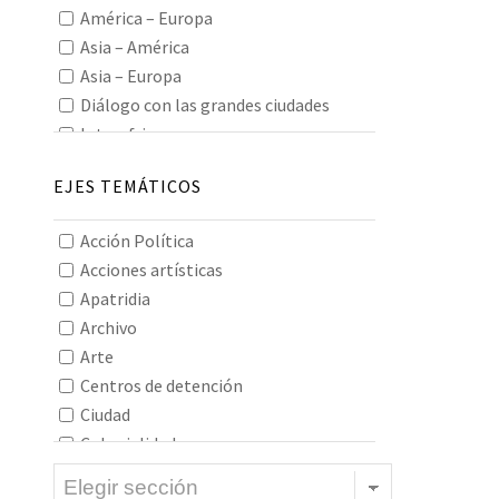
América – Europa
Asia – América
Asia – Europa
Diálogo con las grandes ciudades
Interafricano
Interamericano
EJES TEMÁTICOS
Interasiático
Intereuropeo
Acción Política
Oceanía
Acciones artísticas
Todos los continentes
Apatridia
Archivo
Arte
Centros de detención
Ciudad
Colonialidad
Construcción de imaginarios