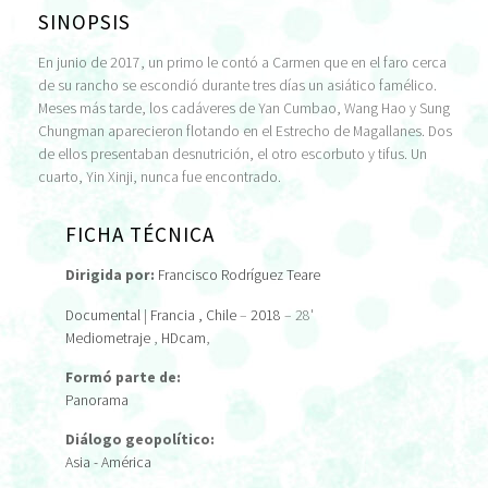
SINOPSIS
En junio de 2017, un primo le contó a Carmen que en el faro cerca
de su rancho se escondió durante tres días un asiático famélico.
Meses más tarde, los cadáveres de Yan Cumbao, Wang Hao y Sung
Chungman aparecieron flotando en el Estrecho de Magallanes. Dos
de ellos presentaban desnutrición, el otro escorbuto y tifus. Un
cuarto, Yin Xinji, nunca fue encontrado.
FICHA TÉCNICA
Dirigida por:
Francisco Rodríguez Teare
Documental
|
Francia
, Chile
–
2018
– 28'
Mediometraje
,
HDcam
,
Formó parte de:
Panorama
Diálogo geopolítico:
Asia - América