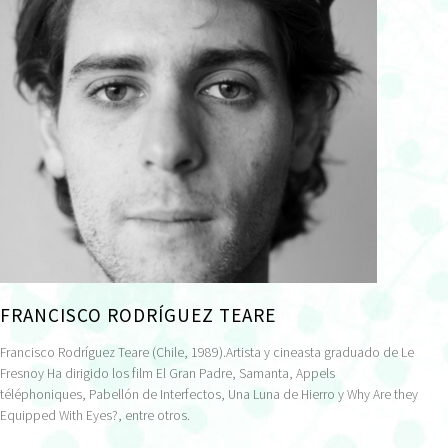
FRANCISCO RODRÍGUEZ TEARE
Francisco Rodríguez Teare (Chile, 1989).Artista y cineasta graduado de Le
Fresnoy Ha dirigido los film El Gran Padre, Samanta, Appels
téléphoniques, Pabellón de Interfectos, Una Luna de Hierro y Why Are they
Equipped With Eyes?, entre otros.