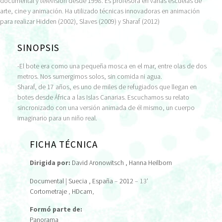
documental y televisión desde 1998. Es profesora en varias escuelas de
arte, cine y animación. Ha utilizado técnicas innovadoras en animación
para realizar Hidden (2002), Slaves (2009) y Sharaf (2012)
SINOPSIS
-El bote era como una pequeña mosca en el mar, entre olas de dos
metros. Nos sumergimos solos, sin comida ni agua.
Sharaf, de 17 años, es uno de miles de refugiados que llegan en
botes desde África a las Islas Canarias. Escuchamos su relato
sincronizado con una versión animada de él mismo, un cuerpo
imaginario para un niño real.
FICHA TÉCNICA
Dirigida por:
David Aronowitsch
, Hanna Heilborn
Documental
|
Suecia
, España
–
2012
– 13'
Cortometraje
,
HDcam
,
Formó parte de:
Panorama