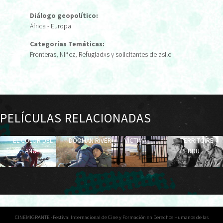
Diálogo geopolítico:
África - Europa
Categorías Temáticas:
Fronteras
,
Niñez
,
Refugiadxs y solicitantes de asilo
PELÍCULAS RELACIONADAS
EL COLOR DEL
DOOMAN RIVER
VÍCTIMA
TERRITOIRE
OCÉANO
PERDU
CINEMIGRANTE · Festival Internacional de Cine y Formación en Derechos Humanos de las