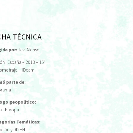
CHA TÉCNICA
gida por:
Javi Alonso
ión
|
España
–
2013
– 15'
ometraje
,
HDcam
,
mó parte de:
orama
logo geopolítico:
ca - Europa
egorías Temáticas:
ación y DD.HH