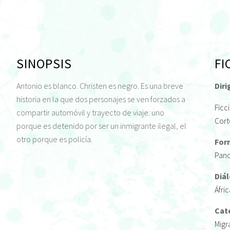
SINOPSIS
FI
Antonio es blanco. Christen es negro. Es una breve
Diri
historia en la que dos personajes se ven forzados a
Ficc
compartir automóvil y trayecto de viaje: uno
Cort
porque es detenido por ser un inmigrante ilegal, el
otro porque es policía.
For
Pan
Diá
Áfri
Cat
Migr