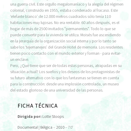
una guerra civil. Este orgullo megalomaníaco y la alegría del régimen
colonial, construido en 1955, estaba condenado al fracaso. Este
‘elefante blanco’ de 12.000 metros cuadrados sólo tenía 110
habitaciones muy lujosas. No era rentable. 60 años después, es el
hogar de más de 2500 invitados "permanentes". Todo lo que se
puede convertir para la vivienda se utiliza. Moisés fue ascendiendo
en la jerarquía de la organización social interna y por lo tanto se
sabe los ‘tejemanejes’ del Grande Hotel de memoria. Los residentes
tienen poco contacto con el mundo exterior y forman - para evitar-
un enclave.
Pero, ¿Qué tiene que ser de todas estas personas, atrapadas en su
situación actual? Los sueños y los deseos de los protagonistas de
su futuro alternativo con lo que los fantasmas se tienen en cuenta
para la construcción: desde una implosión controlada, un museo
del estado glorioso de una universidad de las personas.
FICHA TÉCNICA
Dirigida por:
Lotte Stoops
Documental
|
Bélgica
–
2010
– 70'