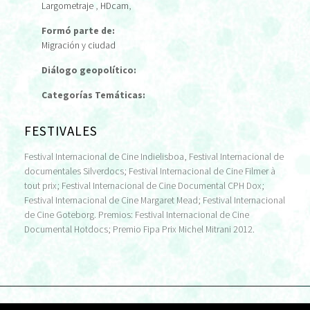
Largometraje
,
HDcam
,
Formó parte de:
Migración y ciudad
Diálogo geopolítico:
Categorías Temáticas:
FESTIVALES
Festival Internacional de Cine Indielisboa, Festival Internacional de
documentales Silverdocs; Festival Internacional de Cine Filmer à
tout prix; Festival Internacional de Cine Documental CPH Dox;
Festival Internacional de Cine Margaret Mead; Festival Internacional
de Cine Goteborg. Premios: Festival Internacional de Cine
Documental Hotdocs; Premio Fipa Prix Michel Mitrani 2012.