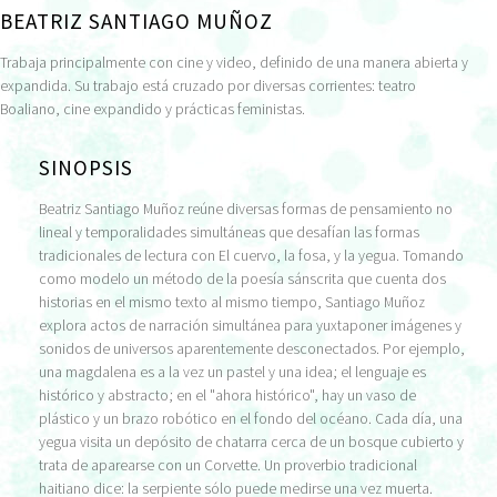
BEATRIZ SANTIAGO MUÑOZ
Trabaja principalmente con cine y video, definido de una manera abierta y
expandida. Su trabajo está cruzado por diversas corrientes: teatro
Boaliano, cine expandido y prácticas feministas.
SINOPSIS
Beatriz Santiago Muñoz reúne diversas formas de pensamiento no
lineal y temporalidades simultáneas que desafían las formas
tradicionales de lectura con El cuervo, la fosa, y la yegua. Tomando
como modelo un método de la poesía sánscrita que cuenta dos
historias en el mismo texto al mismo tiempo, Santiago Muñoz
explora actos de narración simultánea para yuxtaponer imágenes y
sonidos de universos aparentemente desconectados. Por ejemplo,
una magdalena es a la vez un pastel y una idea; el lenguaje es
histórico y abstracto; en el "ahora histórico", hay un vaso de
plástico y un brazo robótico en el fondo del océano. Cada día, una
yegua visita un depósito de chatarra cerca de un bosque cubierto y
trata de aparearse con un Corvette. Un proverbio tradicional
haitiano dice: la serpiente sólo puede medirse una vez muerta.