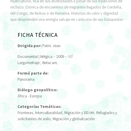
multicultural, rica en sus diversidades a pesar de sus tradiciones de
rechazo. Crónica de encuentros de migrantes llegados de Cerdeña,
del Congo, de Bolivia o de Rumania. Historias de valor y dignidad
que desprenden una energía salvaje en cada una de sus búsquedas
FICHA TÉCNICA
Dirigida por:
Patric Jean
Documental
|
Bélgica
–
2009
– 90'
Largometraje
,
Betacam
,
Formó parte de:
Panorama
Diálogo geopolítico:
África - Europa
Categorías Temáticas:
Fronteras
,
Interculturalidad
,
Migración y DD.HH
,
Refugiadxs y
solicitantes de asilo
,
Migración y globalización