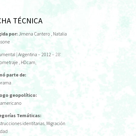
CHA TÉCNICA
gida por:
Jimena Cantero
, Natalia
ssone
umental
|
Argentina
–
2012
– 28'
ometraje
,
HDcam
,
mó parte de:
orama
logo geopolítico:
ramericano
egorías Temáticas:
trucciones identitarias
,
Migración
udad