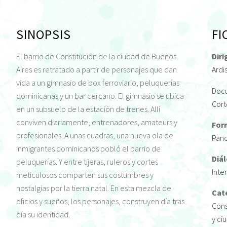
SINOPSIS
FI
El barrio de Constitución de la ciudad de Buenos
Diri
Aires es retratado a partir de personajes que dan
Ardi
vida a un gimnasio de box ferroviario, peluquerías
Doc
dominicanas y un bar cercano. El gimnasio se ubica
Cort
en un subsuelo de la estación de trenes. Allí
conviven diariamente, entrenadores, amateurs y
For
profesionales. A unas cuadras, una nueva ola de
Pan
inmigrantes dominicanos pobló el barrio de
Diá
peluquerías. Y entre tijeras, ruleros y cortes
Inte
meticulosos comparten sus costumbres y
nostalgias por la tierra natal. En esta mezcla de
Cat
oficios y sueños, los personajes, construyen día tras
Cons
día su identidad.
y ci