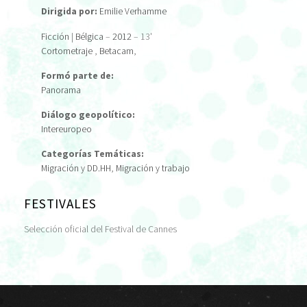
Dirigida por:
Emilie Verhamme
Ficción
|
Bélgica
–
2012
– 13'
Cortometraje
,
Betacam
,
Formó parte de:
Panorama
Diálogo geopolítico:
Intereuropeo
Categorías Temáticas:
Migración y DD.HH
,
Migración y trabajo
FESTIVALES
Selección oficial del Festival de Cannes