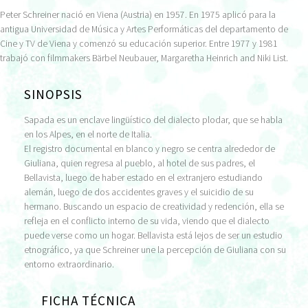
Peter Schreiner nació en Viena (Austria) en 1957. En 1975 aplicó para la
antigua Universidad de Música y Artes Performáticas del departamento de
Cine y TV de Viena y comenzó su educación superior. Entre 1977 y 1981
trabajó con filmmakers Bärbel Neubauer, Margaretha Heinrich and Niki List.
SINOPSIS
Sapada es un enclave lingüístico del dialecto plodar, que se habla
en los Alpes, en el norte de Italia.
El registro documental en blanco y negro se centra alrededor de
Giuliana, quien regresa al pueblo, al hotel de sus padres, el
Bellavista, luego de haber estado en el extranjero estudiando
alemán, luego de dos accidentes graves y el suicidio de su
hermano. Buscando un espacio de creatividad y redención, ella se
refleja en el conflicto interno de su vida, viendo que el dialecto
puede verse como un hogar. Bellavista está lejos de ser un estudio
etnográfico, ya que Schreiner une la percepción de Giuliana con su
entorno extraordinario.
FICHA TÉCNICA