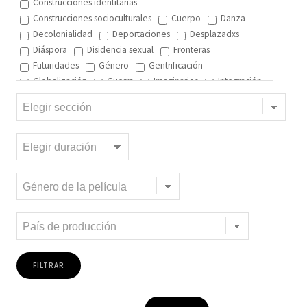
Construcciones identitarias
Construcciones socioculturales
Cuerpo
Danza
Decolonialidad
Deportaciones
Desplazadxs
Diáspora
Disidencia sexual
Fronteras
Futuridades
Género
Gentrificación
Globalización
Guerra
Imaginarios
Integración
Interculturalidad
Interculturalidad en el arte
Interculturalidad en la música
Islam
Memoria
Migración interna
Migración y ciudad
Migración y DD.HH
Migración y género
Migración y globalización
Migración y Pueblos originarios
Migración y recursos naturales
Migración y salud
Migración y trabajo
Migrantes climáticos
Movimiento
Mujeres
Música
Negritud
Niñez
Otredad
Pueblos Originarios
Racialidad
Racismo
Refugiadxs y solicitantes de asilo
Romaníes
Tecnologías de control
Trata
Turismo
Violencia
Xenofobia