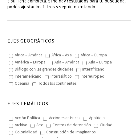
a su ficha completa. Si no hay resultados para tu búsqueda,
podés ajustar los filtros y seguir intentando.
EJES GEOGRÁFICOS
África – América
África – Asia
África – Europa
América – Europa
Asia – América
Asia – Europa
Diálogo con las grandes ciudades
Interafricano
Interamericano
Interasiático
Intereuropeo
Oceanía
Todos los continentes
EJES TEMÁTICOS
Acción Política
Acciones artísticas
Apatridia
Archivo
Arte
Centros de detención
Ciudad
Colonialidad
Construcción de imaginarios