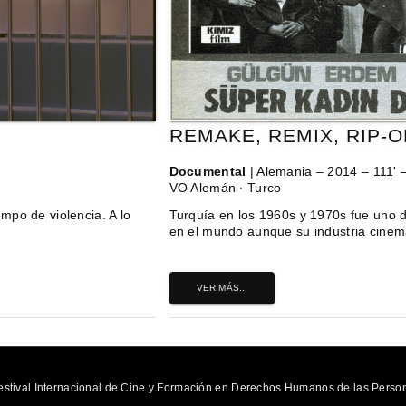
REMAKE, REMIX, RIP-O
Documental
| Alemania – 2014 – 111'
VO Alemán ∙ Turco
empo de violencia. A lo
Turquía en los 1960s y 1970s fue uno d
en el mundo aunque su industria cinem
VER MÁS...
tival Internacional de Cine y Formación en Derechos Humanos de las Person